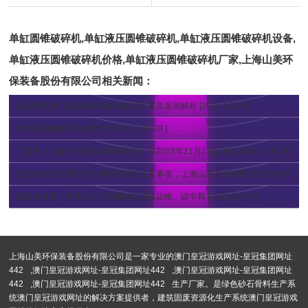
色建造之路
活中的应用
单缸圆锥破碎机,单缸液压圆锥破碎机,单缸液压圆锥破碎机设备,
单缸液压圆锥破碎机价格,单缸液压圆锥破碎机厂家,上海山美环
保装备股份有限公司
相关新闻：
砂石骨料澳门皇冠游戏网址的解决方案及案例解析
[2015-10-29 ]
中细碎圆锥破碎机故障处理
[2012-08-08 ]
广西省《北海市沿海沙滩保护条例》自2018年11月1日起施行
[2018-11-09 ]
直线振动筛主要部件的操作及维护注意事项，上海山美为你解答
[2023-01-04 ]
国家发改委：将从六大方面推动实现碳达峰、碳中和
[2021-02-04 ]
上海山美环保装备股份有限公司是一家专业的
澳门皇冠游戏网址-皇冠集团网址
442
,
澳门皇冠游戏网址-皇冠集团网址442
,
澳门皇冠游戏网址-皇冠集团网址
442
,
澳门皇冠游戏网址-皇冠集团网址442
生产厂家。是绿色砂石骨料生产系
统澳门皇冠游戏网址的解决方案提供者，建筑固废资源化生产系统澳门皇冠游戏