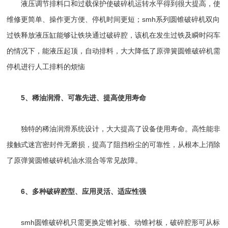
液压调节排料口和过载保护使破碎机运转水平得到很大提高，使
维修更简单、操作更方便、停机时间更短；smh系列圆锥破碎机双向
过铁释放液压缸能够让铁块通过破碎腔，该机在发生过铁及瞬时闷车
的情况下，能液压起顶，自动排料，大大降低了原
弹簧圆锥破碎机
需
停机进行人工排料的烦恼
5、稀油润滑、可靠先进、提高使用寿命
独特的稀油润滑系统设计，大大提高了设备使用寿命。高性能非
接触式迷宫密封件无磨损，提高了阻挡粉尘的可靠性，从根本上消除
了原
弹簧圆锥破
碎机油水混合等常见故障。
6、多种破碎腔型、应用灵活、适应性强
smh圆锥破碎机只需更换定锥衬板、动锥衬板，破碎腔形可从标