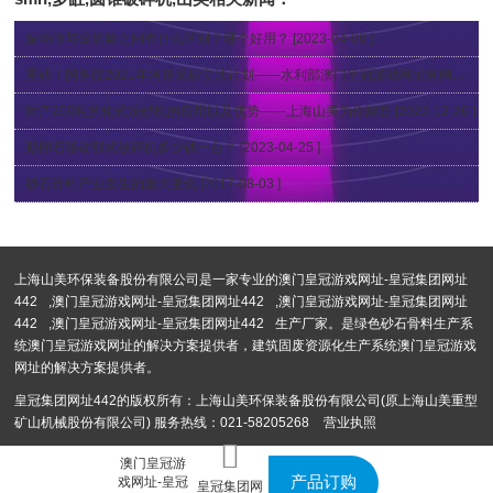
振动筛与滚筒筛之间有什么区别？哪个好用？
[2023-04-08 ]
重磅！国务院2021年河道采砂立法计划——水利部澳门皇冠游戏网址官网发布公开征求《长江河道采砂管理条例（修正草案）》意见公告
时产200吨的轮式洗砂机的应用以及优势——上海山美为你解答
[2022-12-26 ]
鹅卵石移动鄂式破碎机多少钱一台？
[2023-04-25 ]
砂石骨料产业发生的重大变化
[2017-08-03 ]
上海山美环保装备股份有限公司是一家专业的
澳门皇冠游戏网址-皇冠集团网址
442
,
澳门皇冠游戏网址-皇冠集团网址442
,
澳门皇冠游戏网址-皇冠集团网址
442
,
澳门皇冠游戏网址-皇冠集团网址442
生产厂家。是绿色砂石骨料生产系
统澳门皇冠游戏网址的解决方案提供者，建筑固废资源化生产系统澳门皇冠游戏
网址的解决方案提供者。
皇冠集团网址442的版权所有：上海山美环保装备股份有限公司(原上海山美重型
矿山机械股份有限公司) 服务热线：021-58205268
营业执照
澳门皇冠游
产品订购
戏网址-皇冠
皇冠集团网