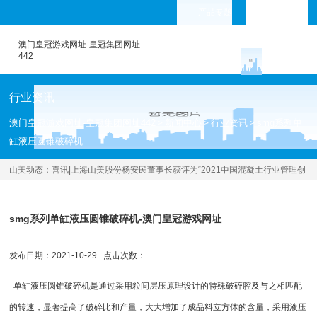
产品专题
languages
澳门皇冠游戏网址-皇冠集团网址
442
行业资讯
澳门皇冠游戏网址-皇冠集团网址442
新闻中心
行业资讯
smg系列单
>
>
>
缸液压圆锥破碎机
山美动态：
喜讯|上海山美股份杨安民董事长获评为“2021中国混凝土行业管理创
新先进个人
[2021.11.01 ]
smg系列单缸液压圆锥破碎机-澳门皇冠游戏网址
发布日期：2021-10-29 点击次数：
单缸液压圆锥破碎机
是通过采用粒间层压原理设计的特殊破碎腔及与之相匹配
的转速，显著提高了破碎比和产量，大大增加了成品料立方体的含量，采用液压