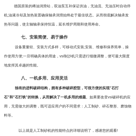
德国原装的稀油润滑站，双油泵互补保证供油，无油流、无油压时自动停
机;油液冷却及加热装置确保轴承润滑始终处于最佳状态。从而彻底解决轴承发
热等问题，使主轴轴承保持恒温，延长维护周期和使用寿命。
七、安装简便、易于操作
设备重量轻、安装方式多样，可移动式安装;安装、维修和保养简单，操
作使用方便;一旦明确具体的用途，vsi
制沙机
只需进行细微调整，便可最大限度
地发挥其卓越的性能。
八、一机多用、应用灵活
独有的进料破碎结构，拥有多种破碎腔型，可很方便的实现"石打
石"和"石打铁"的转换，从而解决了一机多用的难题
。如果要改变
vsi破碎机
的应
用，无需做大的调整，既可适应用户的不同需求：人工制砂、碎石整形、磨蚀物
料等。
以上就是人工制砂机的性能特点的详细说明了，感谢您的观看!