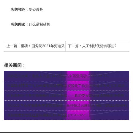
相关推荐：
制砂设备
相关阅读：
什么是制砂机
上一篇：
重磅！国务院2021年河道采
下一篇：
人工制砂优势有哪些?
砂立法计划——水利部澳门皇冠游戏
相关新闻：
网址官网发布公开征求《长江河道采
河砂进口火爆：海南东方进口4.2万吨马来西亚河砂
[2019-08-23 ]
砂管理条例（修正草案）》意见公告
中国城市环境卫生协会建筑垃圾管理与资源化工作委员会成立大会在京成功召开
砂石骨料行业将引领钢铁行业转型升级——政协委员建议钢渣用做砂石骨料
[2019-05-10 ]
360亿立方石材储量在甘肃敦煌探明，新科技让沉睡巨人“崛起”
[2021-02-04 ]
湖南省建筑垃圾处置利用实行特许经营
[2020-02-11 ]