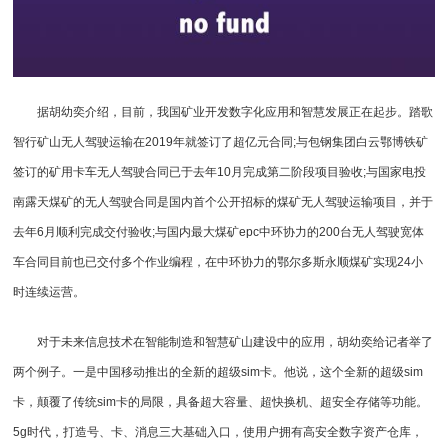
据胡幼奕介绍，目前，我国矿业开发数字化应用和智慧发展正在起步。踏歌
智行矿山无人驾驶运输在2019年就签订了超亿元合同;与包钢集团白云鄂博铁矿
签订的矿用卡车无人驾驶合同已于去年10月完成第二阶段项目验收;与国家电投
南露天煤矿的无人驾驶合同是国内首个公开招标的煤矿无人驾驶运输项目，并于
去年6月顺利完成交付验收;与国内最大煤矿epc中环协力的200台无人驾驶宽体
车合同目前也已交付多个作业编程，在中环协力的鄂尔多斯永顺煤矿实现24小
时连续运营。
对于未来信息技术在智能制造和智慧矿山建设中的应用，胡幼奕给记者举了
两个例子。一是中国移动推出的全新的超级sim卡。他说，这个全新的超级sim
卡，颠覆了传统sim卡的局限，具备超大容量、超快换机、超安全存储等功能。
5g时代，打造号、卡、消息三大基础入口，使用户拥有高安全数字资产仓库，