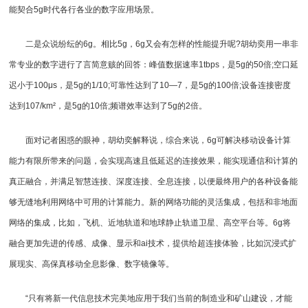
能契合5g时代各行各业的数字应用场景。
二是众说纷纭的6g。相比5g，6g又会有怎样的性能提升呢?胡幼奕用一串非
常专业的数字进行了言简意赅的回答：峰值数据速率1tbps，是5g的50倍;空口延
迟小于100μs，是5g的1/10;可靠性达到了10—7，是5g的100倍;设备连接密度
达到107/km²，是5g的10倍;频谱效率达到了5g的2倍。
面对记者困惑的眼神，胡幼奕解释说，综合来说，6g可解决移动设备计算
能力有限所带来的问题，会实现高速且低延迟的连接效果，能实现通信和计算的
真正融合，并满足智慧连接、深度连接、全息连接，以便最终用户的各种设备能
够无缝地利用网络中可用的计算能力。新的网络功能的灵活集成，包括和非地面
网络的集成，比如，飞机、近地轨道和地球静止轨道卫星、高空平台等。6g将
融合更加先进的传感、成像、显示和ai技术，提供给超连接体验，比如沉浸式扩
展现实、高保真移动全息影像、数字镜像等。
“只有将新一代信息技术完美地应用于我们当前的制造业和矿山建设，才能