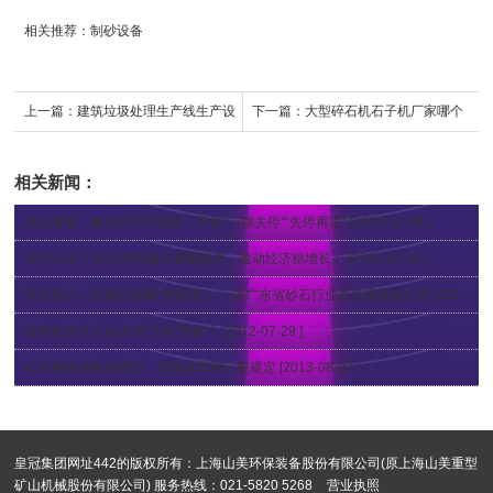
相关推荐：
制砂设备
上一篇：
建筑垃圾处理生产线生产设
下一篇：
大型碎石机石子机厂家哪个
备都有哪些?
好?具体型号配置图都有什么?
相关新闻：
湖北省长：解决砂石料供应，严禁“一律关停”“先停再说”
[2018-11-09 ]
50万亿元！砂石骨料助力基建投资，推动经济稳增长！
[2020-03-20 ]
​政策助力，机制砂缓解“用砂荒”——谈广东省砂石行业高质量发展之路
[2020-02-12 ]
破碎机为什么会出现“飞车”现象？
[2012-07-29 ]
矿业用破碎机的维护、安装试车和一般规定
[2013-08-07 ]
皇冠集团网址442的版权所有：上海山美环保装备股份有限公司(原上海山美重型
矿山机械股份有限公司) 服务热线：021-5820 5268
营业执照