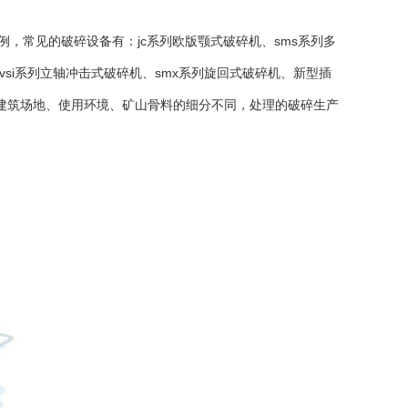
例，常见的
破碎设备
有：jc系列
欧版颚式破碎机
、sms系列多
vsi系列
立轴冲击式破碎机
、smx系列
旋回式破碎机
、新型插
建筑场地、使用环境、矿山骨料的细分不同，处理的破碎生产