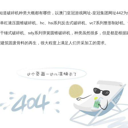
知道破碎机种类大概都有哪些，以
澳门皇冠游戏网址-皇冠集团网址442
为
列单杠
液压圆锥破
碎机、hc、hsi系列
反击式破碎机
、vc7系列
整形制砂机
、
干锤式破碎机
、sdy系列
弹簧圆锥破碎机
，种类虽然很多，但是都是根据
理建筑固废骨料的再生，很大程度上满足人们开采加工的需求。