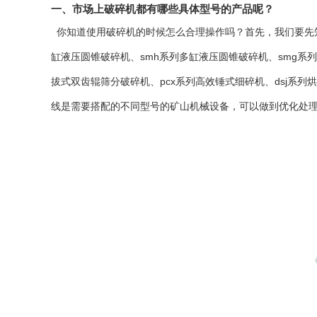
一、市场上破碎机都有哪些具体型号的产品呢？
你知道使用破碎机的时候怎么合理操作吗？首先，我们要先
缸
液压圆锥破碎机
、smh系列
多缸液压圆锥破碎机
、smg系
拔式双齿辊筛分破碎机、pcx系列高效锤式
细碎机
、dsj系列
烘
线是需要搭配的不同型号的矿山机械设备，可以做到优化处