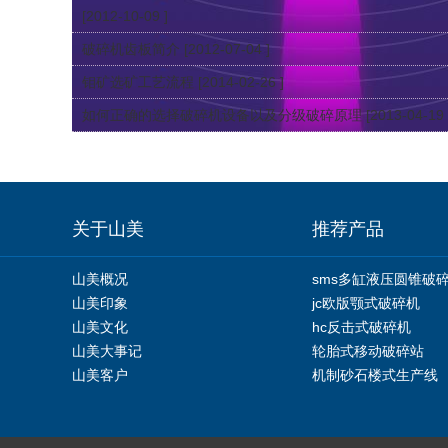
[2012-10-09 ]
破碎机齿板简介
[2012-07-04 ]
钼矿选矿工艺流程
[2014-02-26 ]
如何正确的选择破碎机设备以及分级破碎原理
[2013-04-19 
关于山美
推荐产品
山美概况
sms多缸液压圆锥破
山美印象
jc欧版颚式破碎机
山美文化
hc反击式破碎机
山美大事记
轮胎式移动破碎站
山美客户
机制砂石楼式生产线