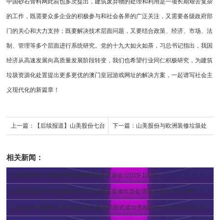
中国砂石骨料网此前也多次提出，建筑废弃物的处理和利用是一项长期艰苦复杂
的工作，既需要众多企业的积极参与和社会各界的广泛关注，又需要各级政府部
门的关心和大力支持；既要解决技术层面问题，又要结合政策、经济、市场、法
制、管理等多个层面进行系统研究。党的十九大如火如荼，习总书记指出，我国
经济从高速发展向高质量发展阶段转变，我们也希望行业同仁积极研究，为建筑
垃圾资源化处置提出更多更优的澳门皇冠游戏网址的解决方案，一起谱写社会主
义现代化的新篇章！
上一篇：
【后续报道】山美股份七台
下一篇：
山美股份与欧洲装修垃圾处
大型高性能液压圆锥即将服务于年产
理技术团队代表探讨中国装修垃圾资
相关新闻：
千万吨级高品质骨料生产线
源化方案
山美股份助力安徽宿州实现建筑固废资源化
[2019-10-25 ]
山美股份助力中城绿建杭州天子岭建筑装修垃圾处理项目
[2017-06-09 ]
上海山美与德国hazemag以联合参展的形式成功亮相intermat 2012展会
[2012-04-26 ]