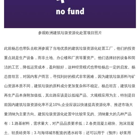
参观欧洲建筑垃圾资源化处置项目照片
此前杨总也带队去欧洲参观了当地优质的建筑垃圾资源化处置工厂，他们的投资
重点就是生产设备，而非土地、办公楼和厂房等重资产。他们选择好的设备和简
洁的工艺，降低运营成本，盈利较好，这种经营模式也带给杨总一定的启发。杨
总曾坦言，对国内客户而言，寻找到好的模式非常困难，因为建筑垃圾原料与矿
山资源本质不同，建筑垃圾的原料成分更加复杂和不稳定。杨总坦言，建筑垃圾
再生产品本身附加值低，其出路应该是以低端产品、大规模应用为主，特别是目
前国内建筑垃圾资源化率不足10%,企业应该以快速提高资源化率、推进市场大
量消纳为主要方向。建筑垃圾资源化处置中比较常见的、消纳量大的几种产品
有：1.路基材料，需求量大，对产品品质要求低；2.各类混凝土砌块、泡沫混凝
土、轻质砖类等；3.与海绵城市配套的透水砖等；还可以用于（预拌）砂浆用