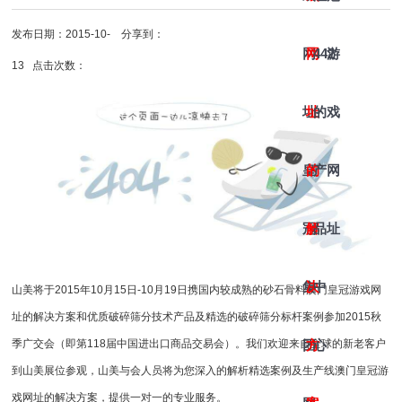
发布日期：2015-10-
分享到：
网
网
442
游
13 点击次数：
址-
址
的
戏
皇
的
产
网
冠
解
品
址
集
决
中
山美将于2015年10月15日-10月19日携国内较成熟的砂石骨料澳门皇冠游戏网
址的解决方案和优质破碎筛分技术产品及精选的
破碎筛分
标杆案例参加2015秋
团
方
心
季广交会（即第118届中国进出口商品交易会）。我们欢迎来自全球的新老客户
到山美展位参观，山美与会人员将为您深入的解析精选案例及生产线澳门皇冠游
戏网址的解决方案，提供一对一的专业服务。