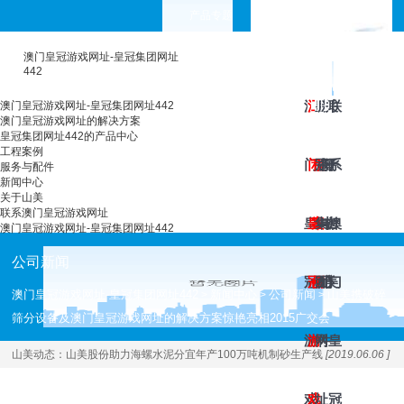
产品专题
choose your languages
澳门皇冠游戏网址-皇冠集团网址
442
澳
澳
工
皇
服
新
关
联
澳门皇冠游戏网址-皇冠集团网址442
澳门皇冠游戏网址的解决方案
皇冠集团网址442的产品中心
工程案例
门
门
程
冠
务
闻
于
系
服务与配件
新闻中心
关于山美
联系澳门皇冠游戏网址
皇
皇
案
集
与
中
山
澳
澳门皇冠游戏网址-皇冠集团网址442
公司新闻
冠
冠
例
团
配
心
美
门
澳门皇冠游戏网址-皇冠集团网址442
新闻中心
公司新闻
山美携破碎
>
>
>
筛分设备及澳门皇冠游戏网址的解决方案惊艳亮相2015广交会
游
游
网
件
皇
山美动态：
山美股份助力海螺水泥分宜年产100万吨机制砂生产线
[2019.06.06 ]
戏
戏
址
冠