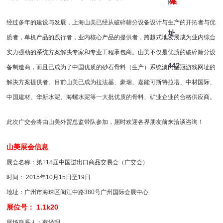
网
案
经过多年的建设与发展，上海山美已经从破碎
筛分设备
设计与生产的开拓者与优
址
质者，单机产品的践行者，业内核心产品的提供者，跨越式地发展成为业内综合
实力强劲的系统方案解决专家和专业工程承包商。山美不仅是优质的
破碎筛分设
442
备
制造商，而且已成为了中国优质的砂石骨料（生产）系统澳门皇冠游戏网址的
解决方案提供者。目前山美已成为拉法基、豪瑞、嘉能可斯特拉塔、中材国际、
中国建材、华新水泥、海螺水泥等一大批优质的骨料、矿业企业的合格供应商。
此次广交会将由山美外贸总监带队参加，届时欢迎各界朋友前来洽谈咨询！
山美展会信息
展会名称：第118届中国进出口商品交易会（广交会）
时间： 2015年10月15日至19日
地址：广州市海珠区阅江中路380号广州国际会展中心
展位号： 1.1k20
展场联系人：蔡经理