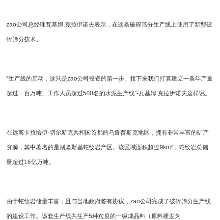
zao
公司总经理瓦基姆.克拉伊诺夫表示，在这条破碎筛分生产线上使用了新型破
碎筛分技术。
“生产线的启动，这只是zao
公司投资的第一步。接下来我们打算建立一条年产量
超过一百万吨、工作人员超过500名的水泥生产线”-瓦基姆.克拉伊诺夫这样说。
在远离卡拉恰伊-切尔斯克共和国首都的乌鲁普斯克地区，拥有非常丰富的矿产
资源，其中著名的是别坚斯基蛇纹岩产区。该区域面积超过9km²，蛇纹岩总储
量超过16亿万吨。
由于蛇纹岩储量丰富，且与当地政府签有协议，zao
公司完成了破碎筛分生产线
的建设工作。该套生产线共生产5种粒度的一级成品料（原料硬度为