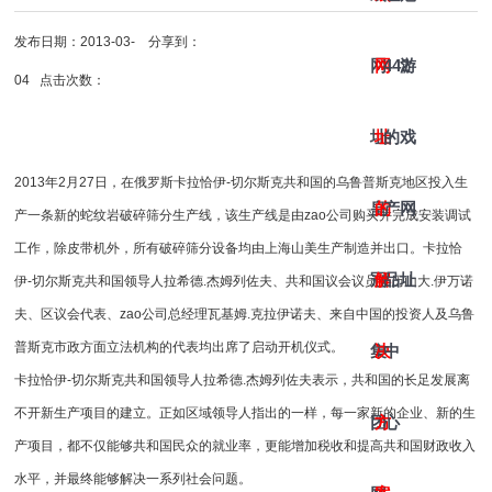
发布日期：2013-03-
分享到：
网
网
442
游
04 点击次数：
址-
址
的
戏
2013年2月27日，在俄罗斯卡拉恰伊-切尔斯克共和国的乌鲁普斯克地区投入生
皇
的
产
网
产一条新的蛇纹岩
破碎筛分
生产线，该生产线是由zao
公司购买并完成安装调试
工作，除
皮带机
外，所有
破碎筛分设备
均由上海山美生产制造并出口。卡拉恰
冠
解
品
址
伊-切尔斯克共和国领导人拉希德.杰姆列佐夫、共和国议会议员亚历山大.伊万诺
夫、区议会代表、zao
公司总经理瓦基姆.克拉伊诺夫、来自中国的投资人及乌鲁
普斯克市政方面立法机构的代表均出席了启动开机仪式。
集
决
中
卡拉恰伊-切尔斯克共和国领导人拉希德.杰姆列佐夫表示，共和国的长足发展离
不开新生产项目的建立。正如区域领导人指出的一样，每一家新的企业、新的生
团
方
心
产项目，都不仅能够共和国民众的就业率，更能增加税收和提高共和国财政收入
水平，并最终能够解决一系列社会问题。