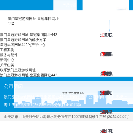
产品专题
choose your languages
澳门皇冠游戏网址-皇冠集团网址
442
澳
澳
工
皇
服
新
关
联
澳门皇冠游戏网址-皇冠集团网址442
澳门皇冠游戏网址的解决方案
皇冠集团网址442的产品中心
工程案例
门
门
程
冠
务
闻
于
系
服务与配件
新闻中心
关于山美
联系澳门皇冠游戏网址
皇
皇
案
集
与
中
山
澳
澳门皇冠游戏网址-皇冠集团网址442
公司新闻
冠
冠
例
团
配
心
美
门
澳门皇冠游戏网址-皇冠集团网址442
新闻中心
公司新闻
热烈庆祝上
>
>
>
海山美在俄罗斯蛇纹岩破碎筛分项目正式启动
游
游
网
件
皇
山美动态：
山美股份助力海螺水泥分宜年产100万吨机制砂生产线
[2019.06.06 ]
戏
戏
址
冠