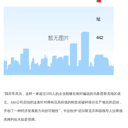
网
案
址
442
“我非常高兴，这样一家超过100人的企业能够在相对偏远的乌鲁普斯克地区成
立。zao
公司启动的这条针对稀有且高价值的蛇纹岩破碎筛分生产项目的启动，
开创了一种经济发展新方向的可能性”，卡拉恰伊-切尔斯克共和国领导人拉希德.
杰姆列佐夫如是强调。