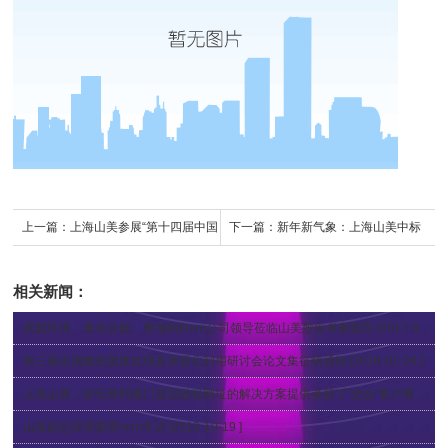
上一篇：
上海山美参展“第十四届中国
下一篇：
新年新气象：上海山美中标
国际水泥技术及装备展览会”
相关新闻：
高能环境、青岛合能、奥地利thoni公司领导莅临山美股份考察指导
[2017-09-01 ]
第三届全国建筑固废处理及资源化利用研讨会论文集征稿通知
[2018-01-24 ]
上海山美：砂石骨料澳门皇冠游戏网址的解决方案提供者获“广交会”客户青睐
[20
山美副总经理接受hcm专访
[2010-10-19 ]