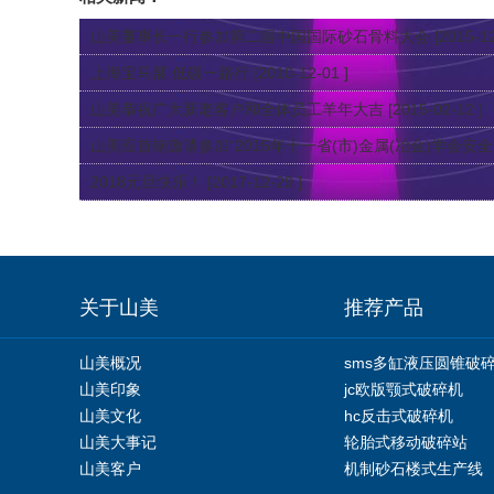
山美董事长一行参加第二届中国国际砂石骨料大会
[2015-12
上海宝马展 低碳一路行
[2010-12-01 ]
山美恭祝广大新老客户和全体员工羊年大吉
[2015-02-12 ]
山美应首钢邀请参加“2015年十一省(市)金属(冶金)学会安
2018元旦快乐！
[2017-12-29 ]
关于山美
推荐产品
山美概况
sms多缸液压圆锥破
山美印象
jc欧版颚式破碎机
山美文化
hc反击式破碎机
山美大事记
轮胎式移动破碎站
山美客户
机制砂石楼式生产线