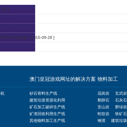
-10 ]
全环保学术交流会”
[2015-09-28 ]
澳门皇冠游戏网址的解决方案
物料加工
碎机
砂石骨料生产线
花岗岩
玄武岩
建筑垃圾资源化利用
鹅卵石
石灰石
矿石加工破碎生产线
安山岩
辉绿岩
矿渣回收利用生产线
蛇纹岩
铁矿石
其他物料加工生产线
钢渣
建筑垃圾