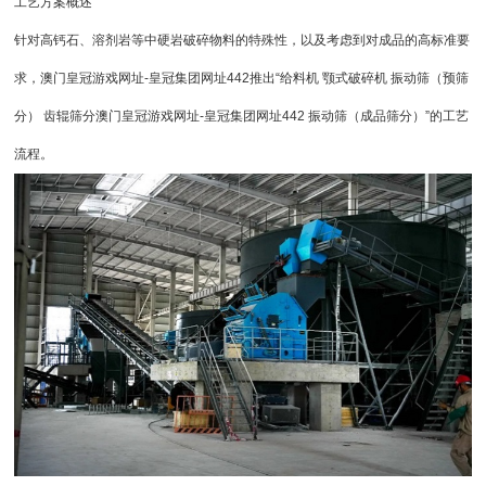
工艺方案概述
针对高钙石、溶剂岩等中硬岩破碎物料的特殊性，以及考虑到对成品的高标准要
求，
澳门皇冠游戏网址-皇冠集团网址442
推出“
给料机
颚式破碎机
振动筛
（预筛
分） 齿辊筛分
澳门皇冠游戏网址-皇冠集团网址442
振动筛（成品筛分）”的工艺
流程。