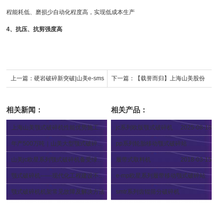
程能耗低、磨损少自动化程度高，实现低成本生产
4、抗压、抗剪强度高
上一篇：
硬岩破碎新突破|山美e-sms
下一篇：
【载誉而归】上海山美股份
欧星系列液压圆锥破碎机实现效能跃
亮相2025第五届中部（郑州）矿业博
相关新闻：
相关产品：
升
览会
上海山美颚式破碎机性能优势施工现场
jc系列欧版颚式破碎机
2025-08-18
2025-07-25
年产500万吨｜山美大型颚式破碎机助力华润（贵港）骨料项目建设
pp系列轮胎移动颚式破碎站
2025-07-24
2024-09-05
山美jc欧星系列颚式破碎机备受绿色矿山建设项目亲睐
履带式取料机
2018-03-15
2024-09-13
颚式破碎机——现代化工程建设不可或缺的设备
e-mp欧星系列履带移动颚式破碎站
2024-07-27
2024-09-05
颚式破碎机机架常见故障及解决方法
smtr系列齿辊筛分破碎机
2024-07-25
2024-11-07