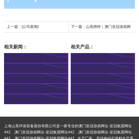
上一篇：
[公司新闻]
下一篇：
山美榜样｜澳门皇冠游戏网
址的售后服务团队：以匠心铸就精品
相关新闻：
相关产品：
服务
如何实现圆锥破碎机的层压破碎
jc系列欧版颚式破碎机
2024-08-12
2024-08-08
垃圾破碎系统中锤式破碎机工作时建渣飞溅怎么办
e-sms欧星系列多缸液压圆锥破碎机
2024-08-06
2024-08-07
如何减少圆锥破碎机衬板的磨损？
smh系列多缸液压圆锥破碎机
2024-08-02
2024-07-31
颚式破碎机——现代化工程建设不可或缺的设备
hc、e-hsi系列反击式破碎机
2024-07-27
2024-05-29
颚式破碎机机架常见故障及解决方法
pp系列轮胎移动颚式破碎站
2024-07-25
2024-05-21
上海山美环保装备股份有限公司是一家专业的
澳门皇冠游戏网址-皇冠集团网址
442
,
澳门皇冠游戏网址-皇冠集团网址442
,
澳门皇冠游戏网址-皇冠集团网址
442
,
澳门皇冠游戏网址-皇冠集团网址442
生产厂家。是绿色砂石骨料生产系