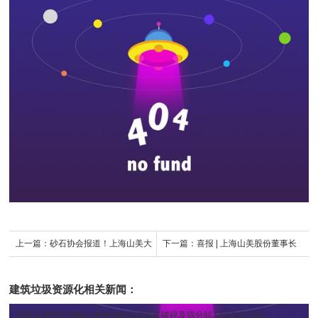
上一篇：
砂石协会报道！上海山美大
下一篇：
喜报 | 上海山美股份董事长
进料、大产量立式冲击破碎机（制砂
杨安民荣获绿色矿山创新贡献个人
建筑垃圾资源化
相关新闻：
机）成功用于东方希望骨料生产线升
奖，为绿色矿山高质量发展贡献力量
华新水泥再次选购山美股份移动式成套破碎及筛分站
[2019-07-05 ]
级改造项目！