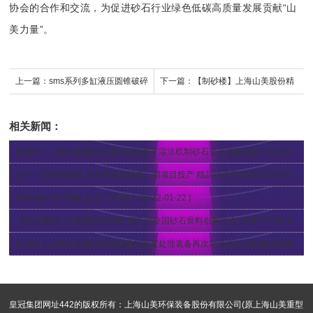
协会的合作和交流，为促进砂石行业绿色低碳高质量发展贡献“山
美力量”。
上一篇：
sms系列多缸液压圆锥破碎
下一篇：
【制砂楼】上海山美股份精
机，精品骨料生产线的理想选择
品楼站式机制砂生产系统助力湖南常
相关新闻：
德砂石骨料项目
新项目｜上海山美股份承建的福建南平湿法机制砂石生产线建成投产
[2020-09-17 ]
日产一万吨精品砂 东方希望制砂楼二期项目投产 精品砂供不应求
[2020-07-31 ]
2500吨/小时“鄂破 反击”工艺简介
[2022-01-22 ]
【会议预告】山美股份协办的“第五届全国砂石骨料创新大会” 即将于7月6-9日在南昌召开
新项目｜山美股份建设高性能建筑固废处理装备再次助力浙江东阳建筑固废资源化
皇冠集团网址442的版权所有：上海山美环保装备股份有限公司(原上海山美重型