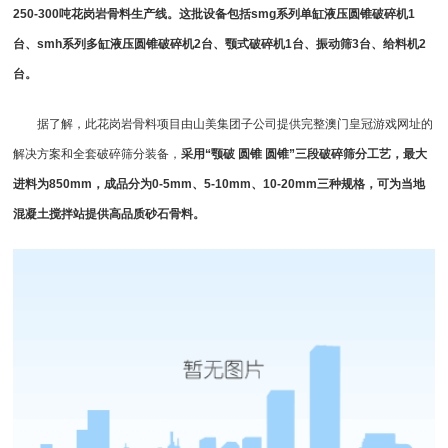
250-300吨花岗岩骨料生产线。这批设备包括smg系列
单缸液压圆锥破碎机
1
台、smh系列
多缸液压圆锥破碎机
2台、
颚式破碎机
1台、
振动筛
3台、
给料机
2
台。
据了解，此花岗岩骨料项目由山美集团子公司提供完整澳门皇冠游戏网址的
解决方案和全套
破碎筛分
装备，
采用“
颚破
圆锥 圆锥”三段破碎筛分工艺，最大
进料为850mm，成品分为0-5mm、5-10mm、10-20mm三种规格，可为当地
混凝土搅拌站提供高品质砂石骨料。