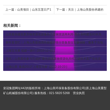
上一篇：
山美项目｜山东五莲日产1
下一篇：
关注｜上海山美股份承建的
万吨机制砂生产线投入运营
江苏盐城建筑固废绿色循环再利用项
相关新闻：
目正式投入运营
山美股份建筑废弃物资源化设备助力首钢资源再利用-再生骨料建造60米高楼
[20
新年发货忙｜上海山美股份高性能破碎筛分装备发往安徽铜陵，服务于当地年产300万吨骨料生产线
上海宝马展 低碳一路行
[2010-12-01 ]
喜讯｜山美股份参与完成的“建筑固体废物资源化共性关键技术及产业化应用“项目获2018年度国家科学技术奖
上海山美: 备战2012“上海宝马展”
[2012-10-23 ]
皇冠集团网址442的版权所有：上海山美环保装备股份有限公司(原上海山美重型
矿山机械股份有限公司) 服务热线：021-5820 5268
营业执照