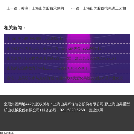
上一篇：
关注｜上海山美股份承建的
下一篇：
上海山美股份携先进工艺和
江苏盐城建筑固废绿色循环再利用项
智能装备技术亮相第八届全国砂石骨
相关新闻：
目正式投入运营
料行业科技大会
上海山美为世博会喝彩
[2010-05-18 ]
山美破碎机力量代言人-欧洲大力士伊万.萨夫金
[2018-08-13 ]
山美董事长杨安民先生出席砂石协会七届一次会长会议
[2015-09-16 ]
山美荣获国家教育部科技进步二等奖
[2016-12-30 ]
喜讯｜山美股份参与完成的“建筑固体废物资源化共性关键技术及产业化应用“项目获2018年度国家科学技术奖
皇冠集团网址442的版权所有：上海山美环保装备股份有限公司(原上海山美重型
矿山机械股份有限公司) 服务热线：021-5820 5268
营业执照
网站地图