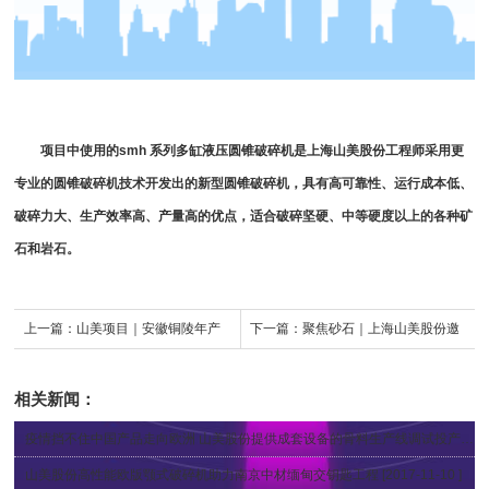
项目中使用的smh 系列多缸
液压圆锥破
碎机是上海山美股份工程师采用更
专业的
圆锥破
碎机技术开发出的新型
圆锥破碎机
，具有高可靠性、运行成本低、
破碎力大、生产效率高、产量高的优点，适合破碎坚硬、中等硬度以上的各种矿
石和岩石。
上一篇：
山美项目｜安徽铜陵年产
下一篇：
聚焦砂石｜上海山美股份邀
400万吨的石灰石骨料生产线蓄势待
您参加第八届全国砂石骨料行业科技
相关新闻：
发
大会
疫情挡不住中国产品走向欧洲 山美股份提供成套设备的骨料生产线调试投产，产量超预期！
山美股份高性能欧版颚式破碎机助力南京中材缅甸交钥匙工程
[2017-11-10 ]