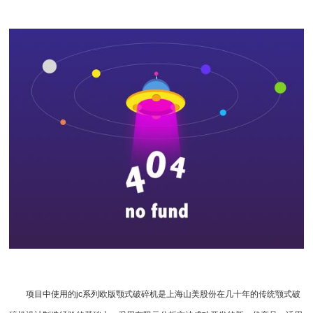
项目中使用的jc系列欧版颚式破碎机是上海山美股份在几十年的传统颚式破