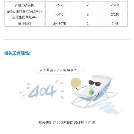
jc
颚式破碎机
jc555
2
2*200
jc颚式
澳门皇冠游戏网址-
jc440
2
2*110
皇冠集团网址442
圆振动筛
3yk3075
2
2*45
相关工程现场:
喀麦隆时产200吨花岗岩破碎生产线