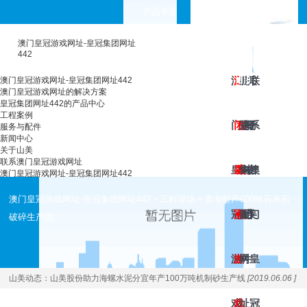
产品专题
choose your languages
澳门皇冠游戏网址-皇冠集团网址
442
澳
澳
工
皇
服
新
关
联
澳门皇冠游戏网址-皇冠集团网址442
澳门皇冠游戏网址的解决方案
皇冠集团网址442的产品中心
工程案例
门
门
程
冠
务
闻
于
系
服务与配件
新闻中心
关于山美
联系澳门皇冠游戏网址
皇
皇
案
集
与
中
山
澳
澳门皇冠游戏网址-皇冠集团网址442
澳门皇冠游戏网址-皇冠集团网址442
工程现场
青海时产600吨石灰石
>
>
冠
冠
例
团
配
心
美
门
破碎生产线
游
游
网
件
皇
山美动态：
山美股份助力海螺水泥分宜年产100万吨机制砂生产线
[2019.06.06 ]
戏
戏
址
冠