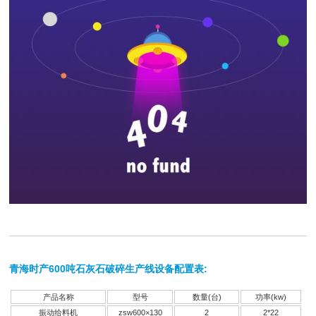
网
案
址
442
青海时产600吨石灰石破碎生产线设备配置表:
产品名称
型号
数量(台)
功率(kw)
振动给料机
zsw600×130
2
2*22