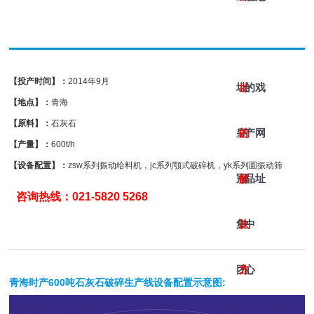
网
网
442
游
【投产时间】：
2014年9月
址-
址
的
戏
【地点】：
青海
【原料】：
石灰石
皇
的
产
网
【产量】：
600t/h
【设备配置】：
zsw系列振动给料机，jc系列颚式破碎机，yk系列圆振动筛
冠
解
品
址
咨询热线：021-5820 5268
集
决
中
团
方
心
青海时产600吨石灰石破碎生产线设备配置示意图: