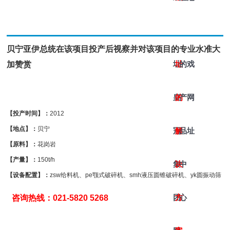
网
网
442
游
贝宁亚伊总统在该项目投产后视察并对该项目的专业水准大
址-
址
的
戏
加赞赏
皇
的
产
网
【投产时间】：
2012
【地点】：
贝宁
冠
解
品
址
【原料】：
花岗岩
【产量】：
150t/h
集
决
中
【设备配置】：
zsw给料机、pe颚式破碎机、smh液压圆锥破碎机、yk圆振动筛
团
方
心
咨询热线：021-5820 5268