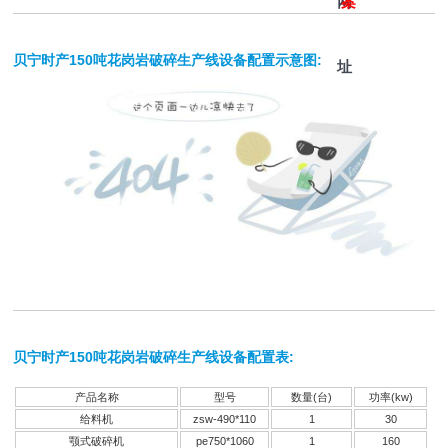
网
案
贝宁时产150吨花岗岩破碎生产线设备配置示意图:
址
442
贝宁时产150吨花岗岩破碎生产线设备配置表:
产品名称
型号
数量(台)
功率(kw)
给料机
zsw-490*110
1
30
颚式破碎机
pe750*1060
1
160