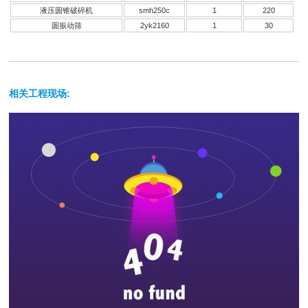
液压圆锥破碎机
smh250c
1
220
圆振动筛
2yk2160
1
30
相关工程现场: