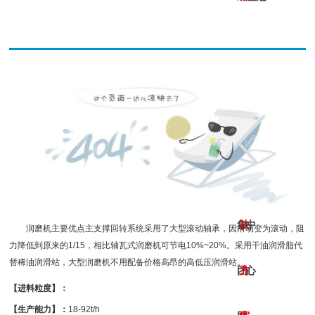
网
网
442
游
址-
址
的
戏
皇
的
产
网
冠
解
品
址
集
决
中
润磨机主要优点主支撑回转系统采用了大型滚动轴承，因滑动变为滚动，阻
力降低到原来的1/15，相比轴瓦式润磨机可节电10%~20%。采用干油润滑脂代
替稀油润滑站，大型润磨机不用配备价格高昂的高低压润滑站。
团
方
心
【进料粒度】：
【生产能力】：
18-92t/h