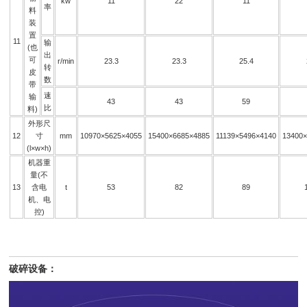
kw
11
22
11
率
料
装
置
11
输
(也
出
可
r/min
23.3
23.3
25.4
转
皮
数
带
速
输
43
43
59
比
料)
外形尺
12
寸
mm
10970×5625×4055
15400×6685×4885
11139×5496×4140
13400
(l×w×h)
机器重
量(不
13
含电
t
53
82
89
机、电
控)
破碎设备：