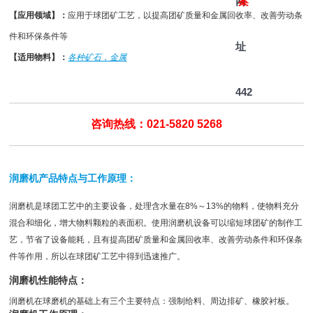
网
案
【应用领域】：
应用于球团矿工艺，以提高团矿质量和金属回收率、改善劳动条
件和环保条件等
址
【适用物料】：
各种矿石，金属
442
咨询热线：021-5820 5268
润磨机产品特点与工作原理：
润磨机是球团工艺中的主要设备，处理含水量在8%～13%的物料，使物料充分
混合和细化，增大物料颗粒的表面积。使用
润磨机
设备可以缩短球团矿的制作工
艺，节省了设备能耗，且有提高团矿质量和金属回收率、改善劳动条件和环保条
件等作用，所以在球团矿工艺中得到迅速推广。
润磨机性能特点：
润磨机在
球磨机
的基础上有三个主要特点：强制给料、周边排矿、橡胶衬板。