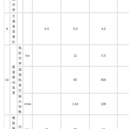
功
率
主
减
速
9
5.0
5.0
4.5
器
速
比
电
机
kw
11
5.5
功
率
慢
减
速
速
驱
10
机
90
400
动
速
装
比
置
输
出
r/min
1.62
108
转
数
螺
旋
功
输