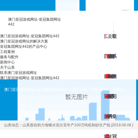
产品专题
choose your languages
澳门皇冠游戏网址-皇冠集团网址
442
澳
澳
工
皇
服
新
关
联
澳门皇冠游戏网址-皇冠集团网址442
澳门皇冠游戏网址的解决方案
皇冠集团网址442的产品中心
工程案例
门
门
程
冠
务
闻
于
系
服务与配件
新闻中心
关于山美
联系澳门皇冠游戏网址
皇
皇
案
集
与
中
山
澳
澳门皇冠游戏网址-皇冠集团网址442
澳门皇冠游戏网址-皇冠集团网址442
选矿设备
磨矿系列
润磨机
>
>
>
冠
冠
例
团
配
心
美
门
游
游
网
件
皇
山美动态：
山美股份助力海螺水泥分宜年产100万吨机制砂生产线
[2019.06.06 ]
戏
戏
址
冠