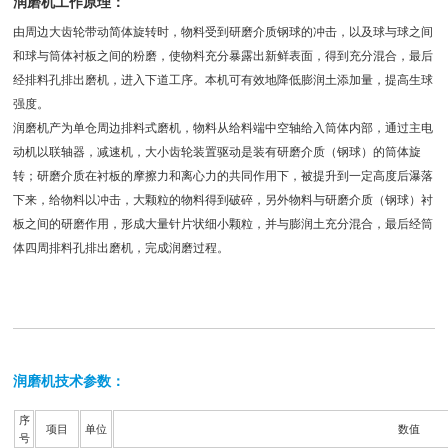
润磨机工作原理：
由周边大齿轮带动简体旋转时，物料受到研磨介质钢球的冲击，以及球与球之间
和球与筒体衬板之间的粉磨，使物料充分暴露出新鲜表面，得到充分混合，最后
经排料孔排出磨机，进入下道工序。本机可有效地降低膨润土添加量，提高生球
强度。
润磨机产为单仓周边排料式磨机，物料从给料端中空轴给入筒体内部，通过主电
动机以联轴器，减速机，大小齿轮装置驱动是装有研磨介质（钢球）的筒体旋
转；研磨介质在衬板的摩擦力和离心力的共同作用下，被提升到一定高度后瀑落
下来，给物料以冲击，大颗粒的物料得到破碎，另外物料与研磨介质（钢球）衬
板之间的研磨作用，形成大量针片状细小颗粒，并与膨润土充分混合，最后经筒
体四周排料孔排出磨机，完成润磨过程。
润磨机技术参数：
序
项目
单位
数值
号