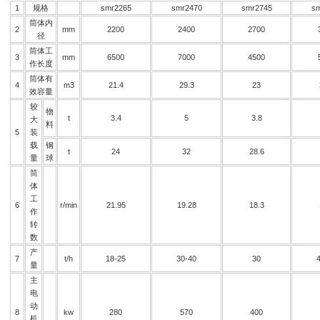
1
规格
smr2265
smr2470
smr2745
s
筒体内
2
mm
2200
2400
2700
径
筒体工
3
mm
6500
7000
4500
作长度
筒体有
4
m3
21.4
29.3
23
效容量
较
物
t
3.4
5
3.8
大
料
5
装
载
钢
t
24
32
28.6
量
球
筒
体
工
6
r/min
21.95
19.28
18.3
作
转
数
产
7
t/h
18-25
30-40
30
量
主
电
动
8
kw
280
570
400
机