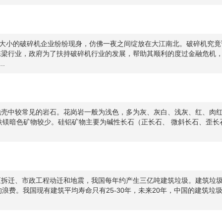
大小的破碎机企业纷纷现身，仿佛一夜之间绽放在大江南北。破碎机究竟
栋梁行业，政府为了扶持破碎机行业的发展，帮助其顺利的度过金融危机
.
较常见的岩石。花岗岩一般为浅色，多为灰、灰白、浅灰、红、肉红等。化学成分
，铁镁暗色矿物较少。硅铝矿物主要为碱性长石（正长石、 微斜长石、歪长
区拆迁、市政工程动迁和地震，我国每年约产生三亿吨建筑垃圾。建筑垃
的浪费。我国现有建筑平均寿命只有25-30年，未来20年，中国的建筑