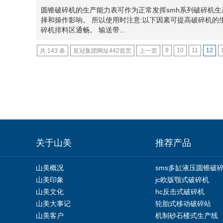
圆锥破碎机的生产能力表可作为正常发挥smh系列破碎机
择和操作影响。 所以使用时注意:以下因素可提高破碎机的生
碎机排料区通畅。 输送带...
9
10
11
12
共 143 条
皇冠集团网址442首页
上一页
关于山美
推荐产品
山美概况
sms多缸液压圆锥破
山美印象
jc欧版颚式破碎机
山美文化
hc反击式破碎机
山美大事记
轮胎式移动破碎站
山美客户
机制砂石楼式生产线