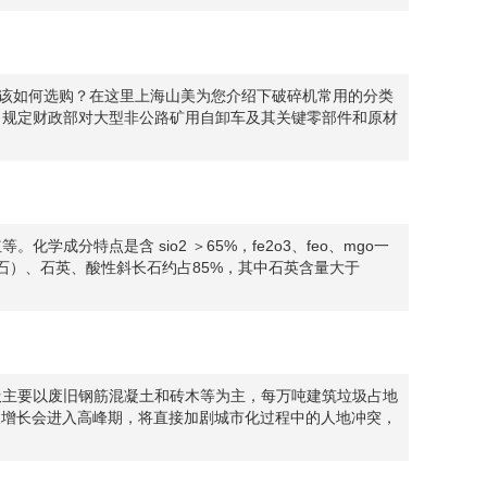
该如何选购？在这里上海山美为您介绍下破碎机常用的分类
，规定财政部对大型非公路矿用自卸车及其关键零部件和原材
特点是含 sio2 ＞65%，fe2o3、feo、mgo一
石）、石英、酸性斜长石约占85%，其中石英含量大于
圾主要以废旧钢筋混凝土和砖木等为主，每万吨建筑垃圾占地
垃圾增长会进入高峰期，将直接加剧城市化过程中的人地冲突，