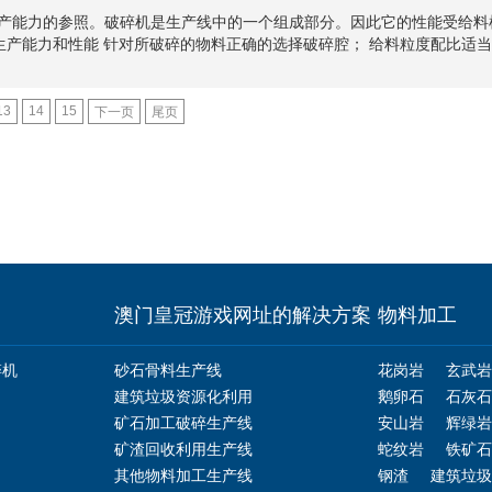
生产能力的参照。破碎机是生产线中的一个组成部分。因此它的性能受给
产能力和性能 针对所破碎的物料正确的选择破碎腔； 给料粒度配比适当；
13
14
15
下一页
尾页
澳门皇冠游戏网址的解决方案
物料加工
碎机
砂石骨料生产线
花岗岩
玄武岩
建筑垃圾资源化利用
鹅卵石
石灰石
矿石加工破碎生产线
安山岩
辉绿岩
矿渣回收利用生产线
蛇纹岩
铁矿石
其他物料加工生产线
钢渣
建筑垃圾