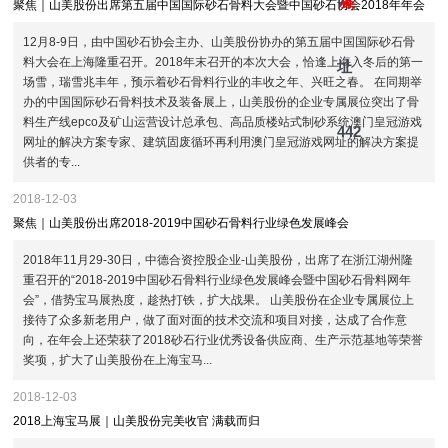
网
案
聚焦｜山美股份出席第五届中国国际砂石骨料大会暨中国砂石协会2018年年会
12月8-9日，由中国砂石协会主办、山美股份协办的第五届中国国际砂石骨
料大会在上海隆重召开。2018年末召开的本次大会，恰逢上海入冬后的第一
址
场雪，瑞雪兆丰年，预示着砂石骨料行业的丰收之年、兴旺之春。 在同期举
办的中国国际砂石骨料技术及装备展上，山美股份的企业专属展位突出了骨
料生产线epco及矿山运营设计总承包、高品质楼站式制砂系统澳门皇冠游戏
442
网址的解决方案专家、建筑固废循环再利用澳门皇冠游戏网址的解决方案提
供者的专...
2018-12-03
聚焦｜山美股份出席2018-2019中国砂石骨料行业绿色发展峰会
2018年11月29-30日，中德合资控股企业-山美股份，出席了在浙江湖州隆
重召开的“2018-2019中国砂石骨料行业绿色发展峰会暨中国砂石骨料网年
会”，借势宝马展热度，趁热打铁，扩大战果。 山美股份在企业专属展位上
接待了众多新老用户，做了面对面的技术交流和项目对接，达成了合作意
向，在年会上还荣获了2018砂石行业优秀设备供应商、生产示范基地等荣誉
奖项，扩大了山美股份在上海宝马...
2018-12-03
2018上海宝马展｜山美股份完美收官 满载而归