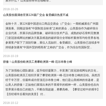
展示什么？ 山美股份将带您领略绿...
2018-10-26
山美股份圆满收官第124届广交会 备受瞩目热度不减
金秋十月，第124届中国进出口商品交易会（广交会）一期机械展在广州圆
满落幕。回顾这场有“中国制造业标准”之称的展会，山美股份作为破碎筛分
企业代表，所展示的品牌形象、破碎筛分技术产品、成熟的砂石骨料完整澳
门皇冠游戏网址的解决方案及精选的破碎筛分全球标杆案例等均给世界各地
参展客户留下了深刻印象，展位人流如织，备受瞩目。 山美股份已连续多年
持续参加素有“中国外贸的晴雨表”之称的广交会，作为综合性国际贸...
2018-10-19
骄傲！山美股份欧洲员工勇攀欧洲第一峰-厄尔布鲁士峰
为了加强核心团队建设，提升组织凝聚力，丰富澳门皇冠游戏网址的文化，
山美股份欧洲员工组织开展了攀登欧洲第一峰-厄尔布鲁士峰的活动。虽然历
经千辛万苦，但最终成功登顶厄尔布鲁士峰，他们是山美精神的传递者，是
山美人的骄傲！正如他们展现出来的不畏艰辛的精神一样，山美股份也在向
世界展示着自己的能力，不断自我超越，勇攀高峰。 【攀登过程中的艰辛】
【历经艰辛后看到的美景】 付...
2018-10-12