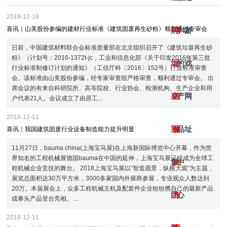
2018-12-18
喜讯｜山美股份参编的建材行业标准《建筑固废再生砂粉》顺利通过专审会
网
网
442
游
日前，中国建筑材料联合会标准质量部在北京组织召开了《建筑垃圾再生砂
粉》（计划号：2016-1372t-jc，工业和信息化部《关于印发2016年第三批
址-
址
的
戏
行业标准制修订计划的通知》（工信厅科〔2016〕152号）行业标准审查
会。该标准由山美股份参编，经专家审查组严格审查，顺利通过专审会。 出
席会议的有来自科研院所、高等院校、行业协会、检测机构、生产企业和用
皇
的
产
网
户代表21人。会议成立了由原工...
2018-12-11
冠
解
品
址
喜讯｜我国建筑固废行业设备制造能力提升明显
11月27日，bauma china(上海宝马展)在上海新国际博览中心开幕，作为世
界知名的工程机械展德国bauma在中国的延伸，上海宝马展已经成为全球工
集
决
中
程机械企业竞技的舞台。 2018上海宝马展以“智造愿景，纵横大观”为主题，
展览总面积达30万平方米，3000多家国内外展商参展，专业观众人数达到
20万。本届展会上，众多工程机械主机及配套件企业纷纷携自己的最新产品
团
方
心
或拳头产品登台亮相。 ...
2018-12-11