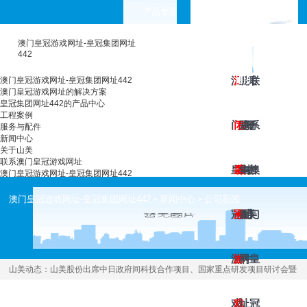
产品专题
choose your languages
澳门皇冠游戏网址-皇冠集团网址
442
澳
澳
工
皇
服
新
关
联
澳门皇冠游戏网址-皇冠集团网址442
澳门皇冠游戏网址的解决方案
皇冠集团网址442的产品中心
工程案例
门
门
程
冠
务
闻
于
系
服务与配件
新闻中心
关于山美
联系澳门皇冠游戏网址
皇
皇
案
集
与
中
山
澳
澳门皇冠游戏网址-皇冠集团网址442
澳门皇冠游戏网址-皇冠集团网址442
新闻中心
公司新闻
>
>
冠
冠
例
团
配
心
美
门
游
游
网
件
皇
山美动态：
山美股份出席中日政府间科技合作项目、国家重点研发项目研讨会暨
“太仓海绵城市建设技术“推进会
[2019.03.04 ]
戏
戏
址
冠