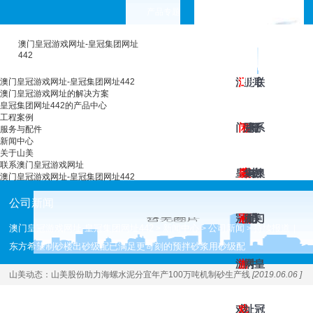
产品专题
choose your languages
澳门皇冠游戏网址-皇冠集团网址
442
澳
澳
工
皇
服
新
关
联
澳门皇冠游戏网址-皇冠集团网址442
澳门皇冠游戏网址的解决方案
皇冠集团网址442的产品中心
工程案例
门
门
程
冠
务
闻
于
系
服务与配件
新闻中心
关于山美
联系澳门皇冠游戏网址
皇
皇
案
集
与
中
山
澳
澳门皇冠游戏网址-皇冠集团网址442
公司新闻
冠
冠
例
团
配
心
美
门
澳门皇冠游戏网址-皇冠集团网址442
新闻中心
公司新闻
持续报道｜
>
>
>
东方希望制砂楼出砂级配已满足更苛刻的预拌砂浆用砂级配
游
游
网
件
皇
山美动态：
山美股份助力海螺水泥分宜年产100万吨机制砂生产线
[2019.06.06 ]
戏
戏
址
冠