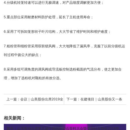
4.分级机转笼转速可以进行无极调速，对产品细度调解更加方便；
5.重点部位采用耐磨材料防护处理，延长了主机使用寿命；
6.采用了可拆卸笼形转子叶片结构，大大节省了维护时间和维护难度；
7.粗粉管和细粉管采用双联锁风阀，大大地降低了漏风率，克服了以前分级机运
转过程中扬尘大的缺点；
8.采用多组可调角度的调风阀或导流板控制选粉截面的气流分布，使之更加合
理，增加了选粉机对颗粒的有效分选。
上一篇：
会议｜山美股份出席2019全
下一篇：
在建项目｜山美股份又一条
国建筑固废与混凝土产业链一体化高
建筑固废资源化生产线落户西安
相关新闻：
峰论坛
聚焦｜山美股份出席第五届中国国际砂石骨料大会暨中国砂石协会2018年年会
[2