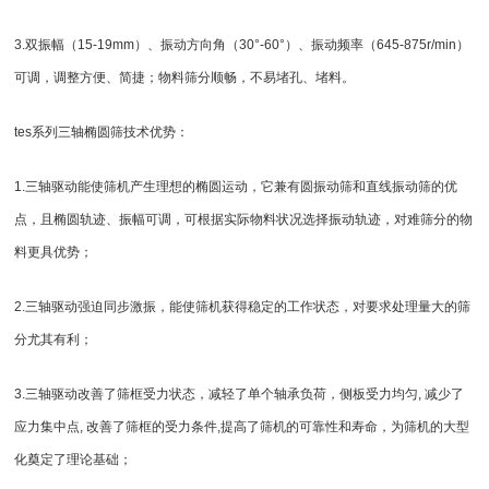
3.双振幅（15-19mm）、振动方向角（30°-60°）、振动频率（645-875r/min）
可调，调整方便、简捷；物料筛分顺畅，不易堵孔、堵料。
tes系列三轴
椭圆筛
技术优势：
1.三轴驱动能使筛机产生理想的椭圆运动，它兼有圆振动筛和
直线振动筛
的优
点，且椭圆轨迹、振幅可调，可根据实际物料状况选择振动轨迹，对难筛分的物
料更具优势；
2.三轴驱动强迫同步激振，能使筛机获得稳定的工作状态，对要求处理量大的筛
分尤其有利；
3.三轴驱动改善了筛框受力状态，减轻了单个轴承负荷，侧板受力均匀, 减少了
应力集中点, 改善了筛框的受力条件,提高了筛机的可靠性和寿命，为筛机的大型
化奠定了理论基础；