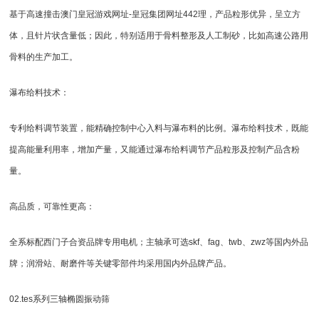
基于高速撞击
澳门皇冠游戏网址-皇冠集团网址442
理，产品粒形优异，呈立方
体，且针片状含量低；因此，特别适用于骨料整形及
人工制砂
，比如高速公路用
骨料的生产加工。
瀑布给料技术：
专利给料调节装置，能精确控制中心入料与瀑布料的比例。瀑布给料技术，既能
提高能量利用率，增加产量，又能通过瀑布给料调节产品粒形及控制产品含粉
量。
高品质，可靠性更高：
全系标配西门子合资品牌专用电机；主轴承可选skf、fag、twb、zwz等国内外品
牌；润滑站、耐磨件等关键零部件均采用国内外品牌产品。
02.tes系列三轴椭
圆振动筛