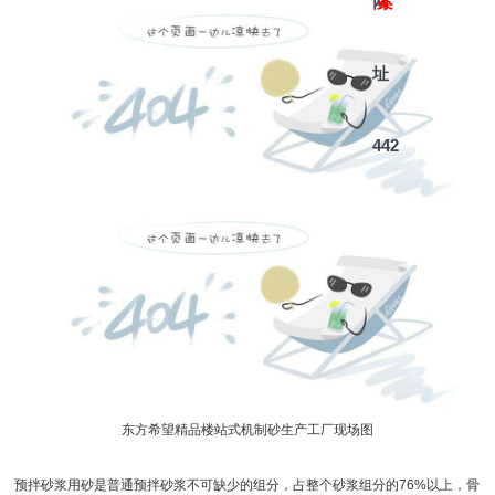
网
案
址
442
东方希望精品楼站式机制砂生产工厂现场图
预拌砂浆用砂是普通预拌砂浆不可缺少的组分，占整个砂浆组分的76%以上，骨