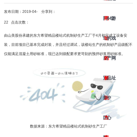
发布日期：2019-04-
分享到：
网
网
442
游
22 点击次数：
由山美股份承建的东方希望精品楼站式机制砂生产工厂于4月初完成了设备安
址-
址
的
戏
装，目前项目已基本完成封装，并且经过调试，该楼站生产的
机制砂
产品级配不
仅能满足混凝土用砂标准，现已达到级配要求更苛刻的预拌砂浆用砂标准。
皇
的
产
网
冠
解
品
址
集
决
中
团
方
心
数据来源：东方希望精品楼站式机制砂生产工厂