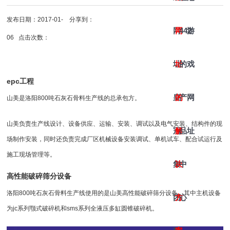
发布日期：2017-01-
分享到：
网
网
442
游
06 点击次数：
址-
址
的
戏
epc工程
皇
的
产
网
山美是
洛阳800吨石灰石骨料生产线
的总承包方。
山美负责生产线设计、设备供应、运输、安装、调试以及电气安装、结构件的现
冠
解
品
址
场制作安装，同时还负责完成厂区机械设备安装调试、单机试车、配合试运行及
施工现场管理等。
集
决
中
高性能
破碎筛分设备
洛阳800吨石灰石骨料生产线使用的是山美高性能
破碎筛分
设备，其中主机设备
团
方
心
为jc系列
颚式破碎机
和sms系列全液压
多缸圆锥破碎机
。