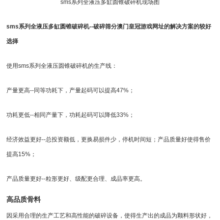
sms系列全液压多缸
圆锥破碎机
现场图
sms系列全液压多缸
圆锥破
碎机--破碎筛分澳门皇冠游戏网址的解决方案的较好
选择
使用sms系列全
液压圆锥破碎机
的生产线：
产量更高--同等功耗下，产量起码可以提高47%；
功耗更低--相同产量下，功耗起码可以降低33%；
经济效益更好--总投资额低，更换易损件少，停机时间短；产品质量好使得售价
提高15%；
产品质量更好--粒形更好、级配更合理、成品率更高。
高品质骨料
因采用合理的生产工艺和高性能的破碎设备，使得生产出的成品为颗料形状好，