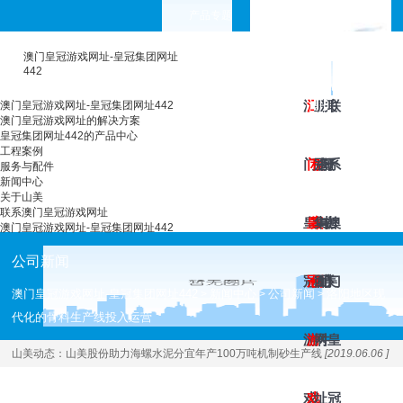
产品专题
choose your languages
澳门皇冠游戏网址-皇冠集团网址
442
澳
澳
工
皇
服
新
关
联
澳门皇冠游戏网址-皇冠集团网址442
澳门皇冠游戏网址的解决方案
皇冠集团网址442的产品中心
工程案例
门
门
程
冠
务
闻
于
系
服务与配件
新闻中心
关于山美
联系澳门皇冠游戏网址
皇
皇
案
集
与
中
山
澳
澳门皇冠游戏网址-皇冠集团网址442
公司新闻
冠
冠
例
团
配
心
美
门
澳门皇冠游戏网址-皇冠集团网址442
新闻中心
公司新闻
洛阳地区现
>
>
>
代化的骨料生产线投入运营
游
游
网
件
皇
山美动态：
山美股份助力海螺水泥分宜年产100万吨机制砂生产线
[2019.06.06 ]
戏
戏
址
冠