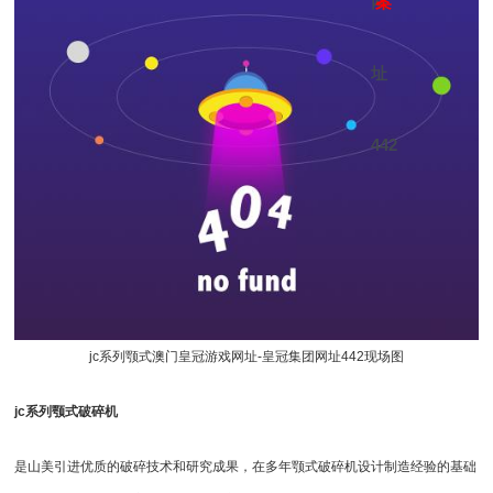
网
案
址
442
jc系列颚式
澳门皇冠游戏网址-皇冠集团网址442
现场图
jc系列颚式破碎机
是山美引进优质的破碎技术和研究成果，在多年颚式破碎机设计制造经验的基础