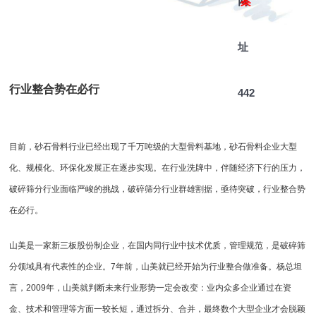
网
案
址
行业整合势在必行
442
目前，砂石骨料行业已经出现了千万吨级的大型骨料基地，砂石骨料企业大型
化、规模化、环保化发展正在逐步实现。在行业洗牌中，伴随经济下行的压力，
破碎筛分行业面临严峻的挑战，破碎筛分行业群雄割据，亟待突破，行业整合势
在必行。
山美是一家新三板股份制企业，在国内同行业中技术优质，管理规范，是破碎筛
分领域具有代表性的企业。7年前，山美就已经开始为行业整合做准备。杨总坦
言，2009年，山美就判断未来行业形势一定会改变：业内众多企业通过在资
金、技术和管理等方面一较长短，通过拆分、合并，最终数个大型企业才会脱颖