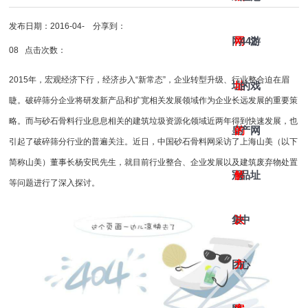
发布日期：2016-04-
分享到：
网
网
442
游
08 点击次数：
2015年，宏观经济下行，经济步入“新常态”，企业转型升级、行业整合迫在眉
址-
址
的
戏
睫。破碎筛分企业将研发新产品和扩宽相关发展领域作为企业长远发展的重要策
略。而与砂石骨料行业息息相关的建筑垃圾资源化领域近两年得到快速发展，也
皇
的
产
网
引起了
破碎筛分
行业的普遍关注。近日，中国砂石骨料网采访了上海山美（以下
简称山美）董事长杨安民先生，就目前行业整合、企业发展以及建筑废弃物处置
冠
解
品
址
等问题进行了深入探讨。
集
决
中
团
方
心