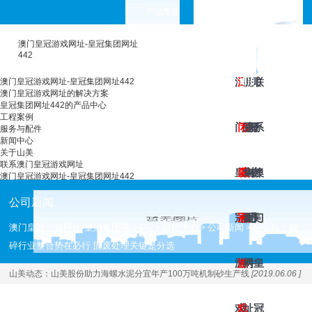
产品专题
choose your languages
澳门皇冠游戏网址-皇冠集团网址
442
澳
澳
工
皇
服
新
关
联
澳门皇冠游戏网址-皇冠集团网址442
澳门皇冠游戏网址的解决方案
皇冠集团网址442的产品中心
工程案例
门
门
程
冠
务
闻
于
系
服务与配件
新闻中心
关于山美
联系澳门皇冠游戏网址
皇
皇
案
集
与
中
山
澳
澳门皇冠游戏网址-皇冠集团网址442
公司新闻
冠
冠
例
团
配
心
美
门
澳门皇冠游戏网址-皇冠集团网址442
新闻中心
公司新闻
杨安民：破
>
>
>
碎行业整合势在必行 固废处理关键是分选
游
游
网
件
皇
山美动态：
山美股份助力海螺水泥分宜年产100万吨机制砂生产线
[2019.06.06 ]
戏
戏
址
冠