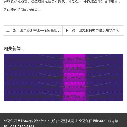
弃物资源化运营。这些项目走轻资产路线，计划在3-5年内建设部分合作项目，
为山美创造新的增长点。
上一篇：
山美参加中国—东盟基础设
下一篇：
山美股份助力建筑垃圾再利
施建设合作对话会
用，共建绿色生态城市
相关新闻：
【会议预告】山美股份协办的“第五届全国砂石骨料创新大会” 即将于7月6-9日在南昌召开
【新项目】上海嘉定南翔建筑垃圾资源化利用项目进入安装试机阶段
[2018-01-12 ]
中国砂石协会专访山美股份董事长杨安民：一个优秀企业的背后必定有一个对事业执着的掌门人
山美股份与您相约2017缅甸国际矿业及工程设备展览会
[2017-10-13 ]
华新水泥(长阳)2000t/h骨料生产线epc总承包项目已开工建设
[2018-04-20 ]
皇冠集团网址442的版权所有：
澳门皇冠游戏网址-皇冠集团网址442
服务热
线：021-5820 5268