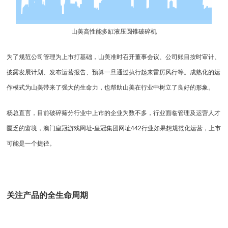
山美高性能
多缸液压圆锥破碎机
为了规范公司管理为上市打基础，山美准时召开董事会议、公司账目按时审计、
披露发展计划、发布运营报告、预算一旦通过执行起来雷厉风行等。成熟化的运
作模式为山美带来了强大的生命力，也帮助山美在行业中树立了良好的形象。
杨总直言，目前破碎筛分行业中上市的企业为数不多，行业面临管理及运营人才
匮乏的窘境，
澳门皇冠游戏网址-皇冠集团网址442
行业如果想规范化运营，上市
可能是一个捷径。
关注产品的全生命周期