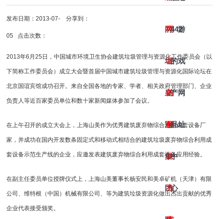
发布日期：2013-07-
分享到：
网
网
442
游
05 点击次数：
2013年6月25日，中国城市环境卫生协会建筑垃圾管理与资源化工作委员会（以
址-
址
的
戏
下简称工作委员会）成立大会暨首届中国城市建筑垃圾管理与资源化国际论坛在
北京国谊宾馆成功召开。来自全国各地的专家、学者、相关政府管理部门、企业
皇
的
产
网
负责人等近百家委员单位和数十家新闻媒体参加了会议。
冠
解
品
址
在上午召开的成立大会上，上海山美作为优秀建筑废弃物综合利用成套设备厂
家，并成功在国内开发数条固定式和移动式相结合的建筑垃圾废弃物综合利用成
套设备示范生产线的企业，应邀发表建筑废弃物综合利用成套设备应用经验。
集
决
中
在副主任委员单位授牌仪式上，上海山美董事长杨安民和美卓矿机（天津）有限
团
方
心
公司、维特根（中国）机械有限公司、等为建筑垃圾资源化做出杰出贡献的优秀
企业代表接受颁奖。