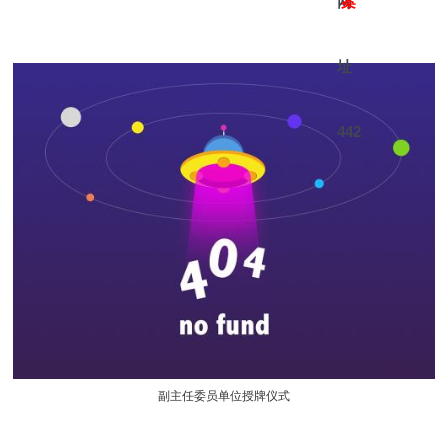
网
案
址
442
副主任委员单位授牌仪式