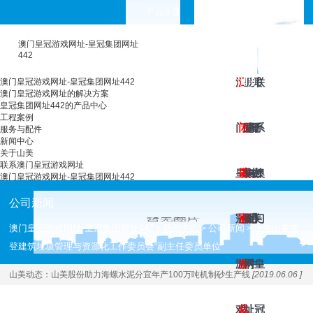
产品专题
choose your languages
澳门皇冠游戏网址-皇冠集团网址
442
澳
澳
工
皇
服
新
关
联
澳门皇冠游戏网址-皇冠集团网址442
澳门皇冠游戏网址的解决方案
皇冠集团网址442的产品中心
工程案例
门
门
程
冠
务
闻
于
系
服务与配件
新闻中心
关于山美
联系澳门皇冠游戏网址
皇
皇
案
集
与
中
山
澳
澳门皇冠游戏网址-皇冠集团网址442
公司新闻
冠
冠
例
团
配
心
美
门
澳门皇冠游戏网址-皇冠集团网址442
新闻中心
公司新闻
上海山美荣
>
>
>
登建筑垃圾管理与资源化工作委员会“副主任委员单位”
游
游
网
件
皇
山美动态：
山美股份助力海螺水泥分宜年产100万吨机制砂生产线
[2019.06.06 ]
戏
戏
址
冠