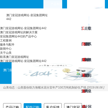
产品专题
choose your languages
澳门皇冠游戏网址-皇冠集团网址
442
澳
澳
工
皇
服
新
关
联
澳门皇冠游戏网址-皇冠集团网址442
澳门皇冠游戏网址的解决方案
皇冠集团网址442的产品中心
工程案例
门
门
程
冠
务
闻
于
系
服务与配件
新闻中心
关于山美
联系澳门皇冠游戏网址
皇
皇
案
集
与
中
山
澳
澳门皇冠游戏网址-皇冠集团网址442
澳门皇冠游戏网址-皇冠集团网址442
联系澳门皇冠游戏网址
配件订购
>
>
冠
冠
例
团
配
心
美
门
山美动态：
山美股份助力海螺水泥分宜年产100万吨机制砂生产线
[2019.06.06 ]
游
游
网
件
皇
戏
戏
址
冠
产品订购
配件订购
客户反馈
澳门皇冠