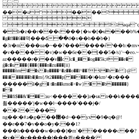


���u"����?

 3!1aqa"q�2
�b�z��r���c���{�w�[�̷u���b%���m�������:ٹ���v=_���ߧ_�
�g�ff��6��멱���ճ��d�x��h��b�}
�3r�m���ua�~��7�������ғ֮ª��b:�m
�v�����v)�w��6e��[��5�/s}'~�eo.
az�����r�)��ׁv׈clc�_���og��5k;#��e�
ǵ�c�u ���{���{���n�zu���[ii}
�����ǹm\��s�u����^�z��o��l^��?t�b�r }@
��i����l��b�|�m{/9t2����p[ ����ӑ�\�km^�z���
�����ӑ�g� t�n��kmo�>�w}��b������}
��
��fi$��&'���ܪu<������]a�ѭ n��k����"�n����]���hьi��]m��.�w����:
훫�����'j�w��l~����'���j�/
��2����r
ng��:�#ܖ�g���޳�d~��yx�9�q�@!
��e��7�v��o�y�;��1?
���h�����w�u��]�m`������c��?
�y��e��ַ���l���쬜o����\