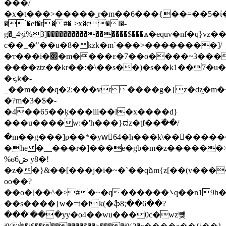
���/
�x�t���>�����˿r�m��6���{��=��5�ί�ev�k
�`�ef�r� #� >x�c�l�-
g�_4ʒi%3]����������������$���ѧ�equv�nf�q}vz���ne
c��_�"��u�8� kzk�m`���>��������]/
�т���i�׍�m����ɛ�7��o����~3����w��'�t�)v�sn)smo�����i����!
����ztz��kr��:�\��s��)�s��k1��7�
�ܟk�-
_��m���q�2:���vt����g�}z�dz̭�m����*�ع,�.����
�?m�3�$�-
�4��65��ķ���lii��l�x����d}
���u����w:�'h���}ದz�ʈf��߳��/
�m��g���]p��*�ywٍ64�h���k\�������~
�he�__���r�]���e�gb�m�z������>��
%ϭ6ڞ y8�!
�z��}&��[���j�i�~�`��qձm{z[��(v���
oo��?
��o�[��^�>#�~�q������܌q��n19h�|r?/
��s����}w�=t�fk(�ֆ8;��6��?
���'���yy�o4��wu���0c�wz뺒