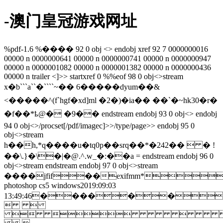
-澳门皇冠游戏网址
%pdf-1.6 %���� 92 0 obj <> endobj xref 92 7 0000000016
00000 n 0000000641 00000 n 0000000741 00000 n 0000000947
00000 n 0000001082 00000 n 0000001382 00000 n 0000000436
00000 n trailer <
]>> startxref 0 %%eof 98 0 obj<>stream
x�b```a``�````~�� 6 �����dyum��&
<�����^(f`hgf�xd]ml �2�)�ia�� ��`�~hk30�r�
�f��*ҍ@� �9�� endstream endobj 93 0 obj<> endobj
94 0 obj<>/procset[/pdf/imagec]>>/type/page>> endobj 95 0
obj<>stream
h��h,*q����u�tq0p��srq��*�242��  � !
��\.}�\�|�@.^.w_�:��a = endstream endobj 96 0
obj<>stream
endstream endobj 97 0 obj<>stream
����jfif��exifmm*
photoshop cs5 windows2019:09:03
13:49:46������
 
 