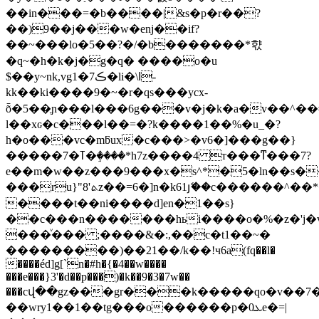
��in���=�b����|&s�p�r��?
��)9��j���w�eǌ��if?
��~���lo�5��?�/�b�������*햓
�q~�h�k�j�g�q� ����o�u
$��у~nk,vgڪ7�1�li�\ߊ-
kk��ki����9�~�r�qs���ycx-
ȭ�5��ֲɲ���l���6g���v�j�k�a�v��^��#o�k�
l��xԍ�c���l��=�?k����1��%�u_�?
h�o���vc�mƃux�c���>�v6�]���g��}
�����7�ߠ�ٟ����*h7z����4 т���ͳ���7?
e��m�w��z���9���x�s^*�5�ln��s�
���ru}"ܬ'8z��=6�]n�k61յޭ��c������^��*�����/a��>�=��uֹ���^oe�xtym�_k�y�u���&�z,u�ͮ��_����s����^��
����t��ni����d]en�1��s}
��c���n�������hьi����o�%�z�'j�v
���ͮ��� ;����&�:,��c�t1��~�
���������)��21��/k��!ч6a(fq��l�
����éd]g[`n�#h�{�4��w����
���e���}3'�d��p���)�k��9�3�7w��
���cվ��gz���gr���k�����qo�v�
��wry1��1��tg���o������p�ܥ0e�=|